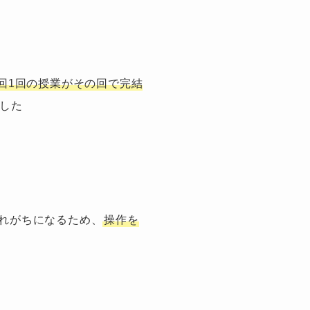
1回1回の授業がその回で完結
した
れがちになるため、
操作を