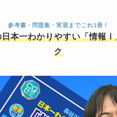
参考書・問題集・実習までこれ1冊！
の日本一わかりやすい「情報Ⅰ
ク